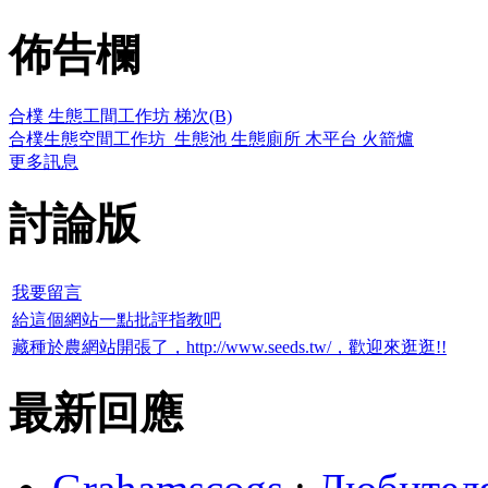
佈告欄
合樸 生態工間工作坊 梯次(B)
合樸生態空間工作坊_生態池 生態廁所 木平台 火箭爐
更多訊息
討論版
我要留言
給這個網站一點批評指教吧
藏種於農網站開張了，http://www.seeds.tw/，歡迎來逛逛!!
最新回應