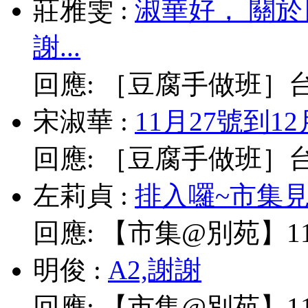
莊雅雯
:
淑華好， 關
謝...
回應:
［豆腐手做班］台北
宋淑華
:
11月27號到1
回應:
［豆腐手做班］台北
左莉貞
:
排入囉~市集見!
回應:
【市集@別苑】11/
明俊
:
A2,謝謝
回應:
【市集@別苑】11/