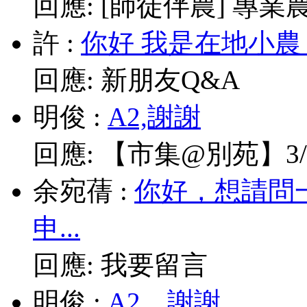
回應:
[師徒伴農] 專業農耕
許
:
你好 我是在地小農
回應:
新朋友Q&A
明俊
:
A2,謝謝
回應:
【市集@別苑】3/1
余宛蒨
:
你好，想請問
申...
回應:
我要留言
明俊
:
A2，謝謝