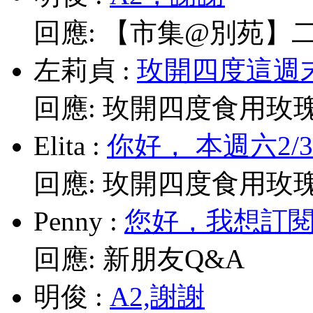
回應:
【市集@別苑】二月2
左莉貞
:
玫開四度這週末
回應:
玫開四度食用玫
Elita
:
你好， 本週六2/
回應:
玫開四度食用玫
Penny
:
您好，我想訂閱電
回應:
新朋友Q&A
明俊
:
A2,謝謝