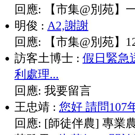
回應:
【市集@別苑】一
明俊
:
A2,謝謝
回應:
【市集@別苑】12/
訪客土博士
:
假日緊急
利處理...
回應:
我要留言
王忠靖
:
您好 請問10
回應:
[師徒伴農] 專業農耕