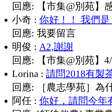
回應:
【市集@別苑】感謝媽
小奇
:
你好！！ 我們是
回應:
我要留言
明俊
:
A2,謝謝
回應:
【市集@別苑】4/1
Lorina
:
請問2018有製
回應:
［農志學苑］為什
阿任
:
你好，請問今年有