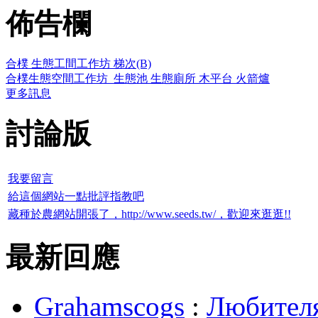
佈告欄
合樸 生態工間工作坊 梯次(B)
合樸生態空間工作坊_生態池 生態廁所 木平台 火箭爐
更多訊息
討論版
我要留言
給這個網站一點批評指教吧
藏種於農網站開張了，http://www.seeds.tw/，歡迎來逛逛!!
最新回應
Grahamscogs
:
Любителя