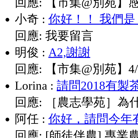
回應:
【市集@別苑】感謝媽
小奇
:
你好！！ 我們是
回應:
我要留言
明俊
:
A2,謝謝
回應:
【市集@別苑】4/1
Lorina
:
請問2018有製
回應:
［農志學苑］為什
阿任
:
你好，請問今年有
回應:
[師徒伴農] 專業農耕