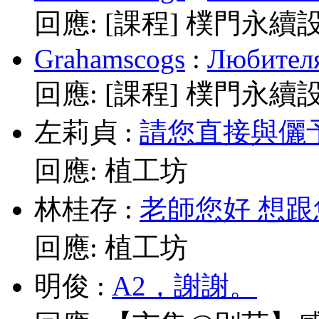
回應:
[課程] 樸門永續
Grahamscogs
:
Любителя
回應:
[課程] 樸門永續
左莉貞
:
請您直接與儷予老師
回應:
植工坊
林桂存
:
老師您好 想跟
回應:
植工坊
明俊
:
A2，謝謝。