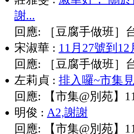
謝...
回應:
［豆腐手做班］台北
宋淑華
:
11月27號到1
回應:
［豆腐手做班］台北
左莉貞
:
排入囉~市集見!
回應:
【市集@別苑】11/
明俊
:
A2,謝謝
回應:
【市集@別苑】11/