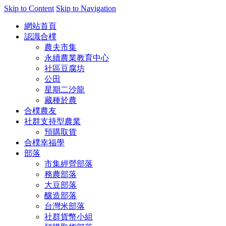
Skip to Content
Skip to Navigation
網站首頁
認識合樸
農夫市集
永續農業教育中心
社區豆腐坊
公田
星期二沙龍
藏種於農
合樸農友
社群支持型農業
預購取貨
合樸幸福學
部落
市集經營部落
務農部落
大豆部落
釀造部落
台灣米部落
社群貨幣小組