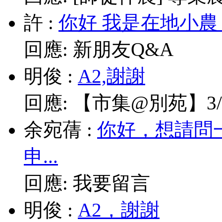
許
:
你好 我是在地小農
回應:
新朋友Q&A
明俊
:
A2,謝謝
回應:
【市集@別苑】3/1
余宛蒨
:
你好，想請問
申...
回應:
我要留言
明俊
:
A2，謝謝