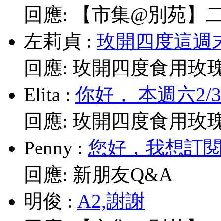
回應:
【市集@別苑】二月2
左莉貞
:
玫開四度這週末
回應:
玫開四度食用玫
Elita
:
你好， 本週六2/
回應:
玫開四度食用玫
Penny
:
您好，我想訂閱電
回應:
新朋友Q&A
明俊
:
A2,謝謝