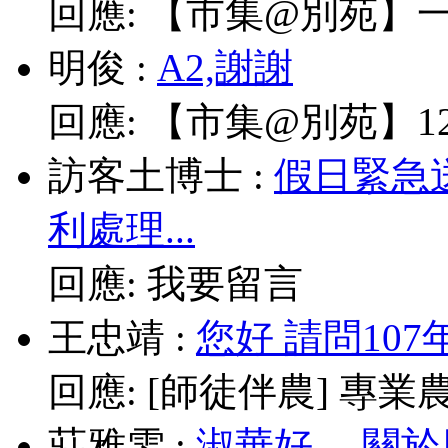
回應:
【市集@別苑】一
明俊
:
A2,謝謝
回應:
【市集@別苑】12/
訪客土博士
:
假日緊急
利處理...
回應:
我要留言
王忠靖
:
您好 請問10
回應:
[師徒伴農] 專業農耕
莊雅雯
:
淑華好， 關