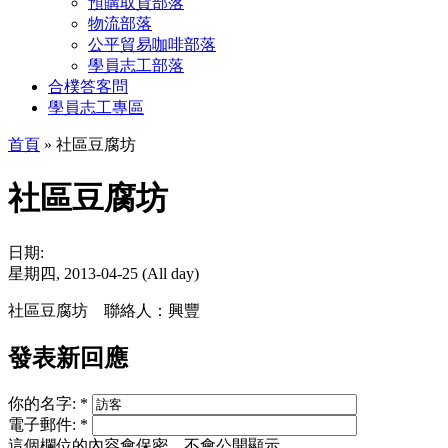
預購取貨部落
物流部落
公平貿易咖啡部落
學員志工部落
合樸答客問
學員志工專區
首頁
» 社區豆腐坊
社區豆腐坊
日期:
星期四, 2013-04-25 (All day)
社區豆腐坊 聯絡人：興豐
發表新回應
你的名字:
*
電子郵件:
*
這個欄位的內容會保密，不會公開顯示。