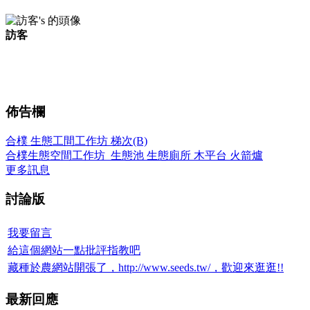
訪客
佈告欄
合樸 生態工間工作坊 梯次(B)
合樸生態空間工作坊_生態池 生態廁所 木平台 火箭爐
更多訊息
討論版
我要留言
給這個網站一點批評指教吧
藏種於農網站開張了，http://www.seeds.tw/，歡迎來逛逛!!
最新回應