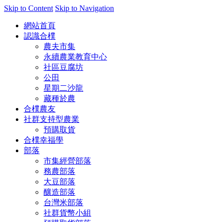
Skip to Content
Skip to Navigation
網站首頁
認識合樸
農夫市集
永續農業教育中心
社區豆腐坊
公田
星期二沙龍
藏種於農
合樸農友
社群支持型農業
預購取貨
合樸幸福學
部落
市集經營部落
務農部落
大豆部落
釀造部落
台灣米部落
社群貨幣小組