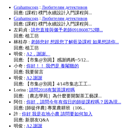
Grahamscogs
:
Любителям детективов
回應:
[課程] 樸門永續設計入門課程與...
Grahamscogs
:
Любителям детективов
回應:
[課程] 樸門永續設計入門課程與...
左莉貞
:
請您直接與儷予老師0918608752聯...
回應:
植工坊
林桂存
:
老師您好 想跟您了解藍染課程 如果想請你...
回應:
植工坊
明俊
:
A2，謝謝。
回應:
【市集@別苑】感謝媽媽~5/12...
小奇
:
你好！！ 我們是 養閹雞的
回應:
我要留言
明俊
:
A2,謝謝
回應:
【市集@別苑】4/14市集志工工...
Lorina
:
請問2018有製茶課程嗎
回應:
［農志學苑］為什麼要開製茶工藝課...
阿任
:
你好，請問今年有假日的師徒課程嗎？因為現...
回應:
[師徒伴農] 專業農耕班（106...
許
:
你好 我是在地小農 請問要如何加入
回應:
新朋友Q&A
明俊
:
A2,謝謝