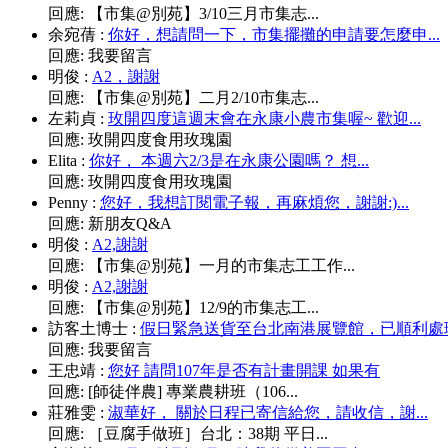
回應:
【市集@別苑】3/10三月市集志...
余宛蒨
:
你好，想請問一下，市集擺攤的申請要怎麼申...
回應:
我要留言
明俊
:
A2，謝謝
回應:
【市集@別苑】二月2/10市集志...
左莉貞
:
玫開四度這週末會在永康小農市集喔~ 歡迎...
回應:
玫開四度食用玫瑰園
Elita
:
你好， 本週六2/3是在永康公園嗎？ 想...
回應:
玫開四度食用玫瑰園
Penny
:
您好，我想訂閱電子報，再麻煩您，謝謝:)...
回應:
新朋友Q&A
明俊
:
A2,謝謝
回應:
【市集@別苑】一月的市集志工工作...
明俊
:
A2,謝謝
回應:
【市集@別苑】12/9的市集志工...
訪客土博士
:
假日緊急送貨至台北南港展覽館，已順利處理.
回應:
我要留言
王忠靖
:
您好 請問107年是否有計畫開課 如果有
回應:
[師徒伴農] 專業農耕班（106...
莊雅雯
:
淑華好， 關於日程已寄信給您，請收信，謝...
回應:
［豆腐手做班］台北：38期 平日...