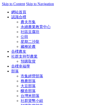
Skip to Content
Skip to Navigation
網站首頁
認識合樸
農夫市集
永續農業教育中心
社區豆腐坊
公田
星期二沙龍
藏種於農
合樸農友
社群支持型農業
預購取貨
合樸幸福學
部落
市集經營部落
務農部落
大豆部落
釀造部落
台灣米部落
社群貨幣小組