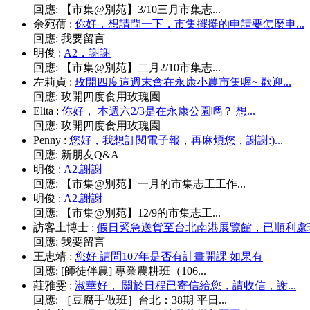
回應:
【市集@別苑】3/10三月市集志...
余宛蒨
:
你好，想請問一下，市集擺攤的申請要怎麼申...
回應:
我要留言
明俊
:
A2，謝謝
回應:
【市集@別苑】二月2/10市集志...
左莉貞
:
玫開四度這週末會在永康小農市集喔~ 歡迎...
回應:
玫開四度食用玫瑰園
Elita
:
你好， 本週六2/3是在永康公園嗎？ 想...
回應:
玫開四度食用玫瑰園
Penny
:
您好，我想訂閱電子報，再麻煩您，謝謝:)...
回應:
新朋友Q&A
明俊
:
A2,謝謝
回應:
【市集@別苑】一月的市集志工工作...
明俊
:
A2,謝謝
回應:
【市集@別苑】12/9的市集志工...
訪客土博士
:
假日緊急送貨至台北南港展覽館，已順利處理.
回應:
我要留言
王忠靖
:
您好 請問107年是否有計畫開課 如果有
回應:
[師徒伴農] 專業農耕班（106...
莊雅雯
:
淑華好， 關於日程已寄信給您，請收信，謝...
回應:
［豆腐手做班］台北：38期 平日...