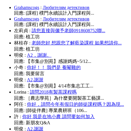
Grahamscogs
:
Любителям детективов
回應:
[課程] 樸門永續設計入門課程與...
Grahamscogs
:
Любителям детективов
回應:
[課程] 樸門永續設計入門課程與...
左莉貞
:
請您直接與儷予老師0918608752聯...
回應:
植工坊
林桂存
:
老師您好 想跟您了解藍染課程 如果想請你...
回應:
植工坊
明俊
:
A2，謝謝。
回應:
【市集@別苑】感謝媽媽~5/12...
小奇
:
你好！！ 我們是 養閹雞的
回應:
我要留言
明俊
:
A2,謝謝
回應:
【市集@別苑】4/14市集志工工...
Lorina
:
請問2018有製茶課程嗎
回應:
［農志學苑］為什麼要開製茶工藝課...
阿任
:
你好，請問今年有假日的師徒課程嗎？因為現...
回應:
[師徒伴農] 專業農耕班（106...
許
:
你好 我是在地小農 請問要如何加入
回應:
新朋友Q&A
明俊
:
A2,謝謝