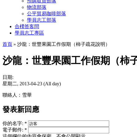
預購取貨部落
物流部落
公平貿易咖啡部落
學員志工部落
合樸答客問
學員志工專區
首頁
» 沙龍：世豐果園工作假期（柿子疏花說明）
沙龍：世豐果園工作假期（柿
日期:
星期二, 2013-04-23 (All day)
聯絡人：雪華
發表新回應
你的名字:
*
電子郵件:
*
這個欄位的內容會保密，不會公開顯示。