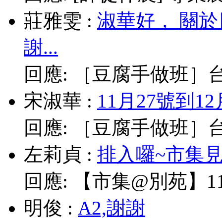
莊雅雯
:
淑華好， 關
謝...
回應:
［豆腐手做班］台北
宋淑華
:
11月27號到1
回應:
［豆腐手做班］台北
左莉貞
:
排入囉~市集見!
回應:
【市集@別苑】11/
明俊
:
A2,謝謝