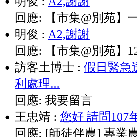
明俊
:
A2,謝謝
回應:
【市集@別苑】一
明俊
:
A2,謝謝
回應:
【市集@別苑】12/
訪客土博士
:
假日緊急
利處理...
回應:
我要留言
王忠靖
:
您好 請問10
回應:
[師徒伴農] 專業農耕