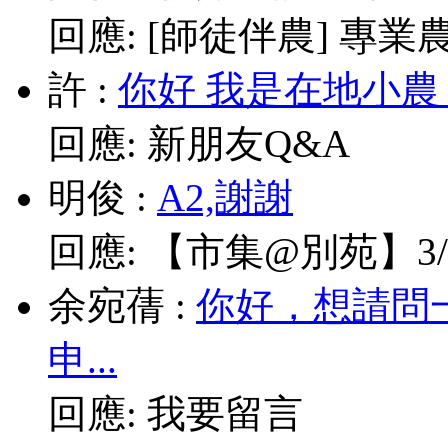
回應:
[師徒伴農] 專業農耕
許
:
你好 我是在地小農
回應:
新朋友Q&A
明俊
:
A2,謝謝
回應:
【市集@別苑】3/1
余宛蒨
:
你好，想請問
申...
回應:
我要留言