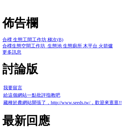
佈告欄
合樸 生態工間工作坊 梯次(B)
合樸生態空間工作坊_生態池 生態廁所 木平台 火箭爐
更多訊息
討論版
我要留言
給這個網站一點批評指教吧
藏種於農網站開張了，http://www.seeds.tw/，歡迎來逛逛!!
最新回應