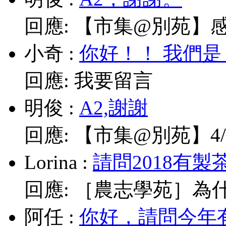
回應:
【市集@別苑】感謝媽
小奇
:
你好！！ 我們是
回應:
我要留言
明俊
:
A2,謝謝
回應:
【市集@別苑】4/1
Lorina
:
請問2018有製
回應:
［農志學苑］為什
阿任
:
你好，請問今年有