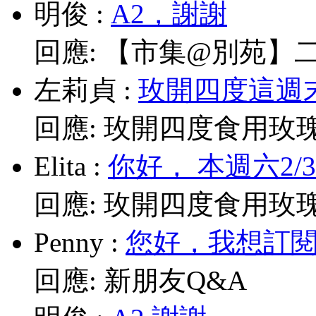
明俊
:
A2，謝謝
回應:
【市集@別苑】二月2
左莉貞
:
玫開四度這週末
回應:
玫開四度食用玫
Elita
:
你好， 本週六2/
回應:
玫開四度食用玫
Penny
:
您好，我想訂閱電
回應:
新朋友Q&A