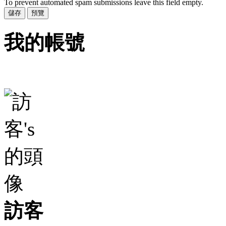
To prevent automated spam submissions leave this field empty.
我的帳號
訪客