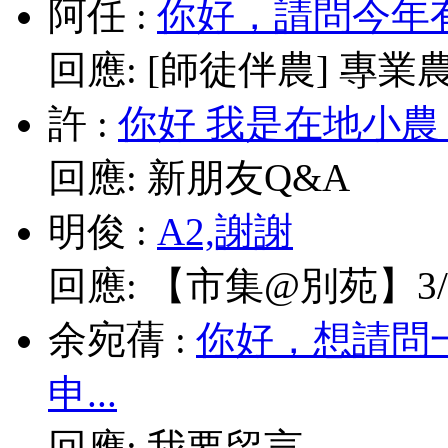
阿任
:
你好，請問今年有
回應:
[師徒伴農] 專業農耕
許
:
你好 我是在地小農
回應:
新朋友Q&A
明俊
:
A2,謝謝
回應:
【市集@別苑】3/1
余宛蒨
:
你好，想請問
申...
回應:
我要留言