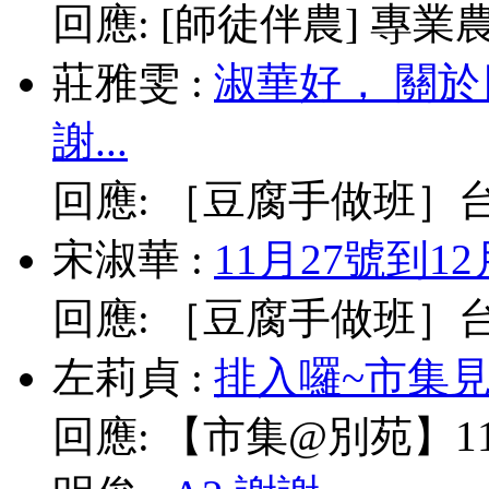
回應:
[師徒伴農] 專業農耕
莊雅雯
:
淑華好， 關
謝...
回應:
［豆腐手做班］台北
宋淑華
:
11月27號到1
回應:
［豆腐手做班］台北
左莉貞
:
排入囉~市集見!
回應:
【市集@別苑】11/