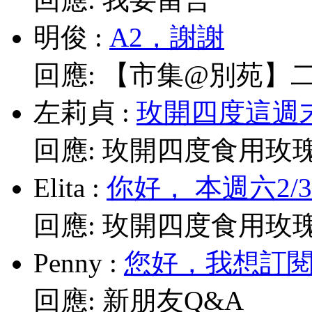
明俊
:
A2，謝謝
回應:
【市集@別苑】二月2
左莉貞
:
玫開四度這週末
回應:
玫開四度食用玫
Elita
:
你好， 本週六2/
回應:
玫開四度食用玫
Penny
:
您好，我想訂閱電
回應:
新朋友Q&A