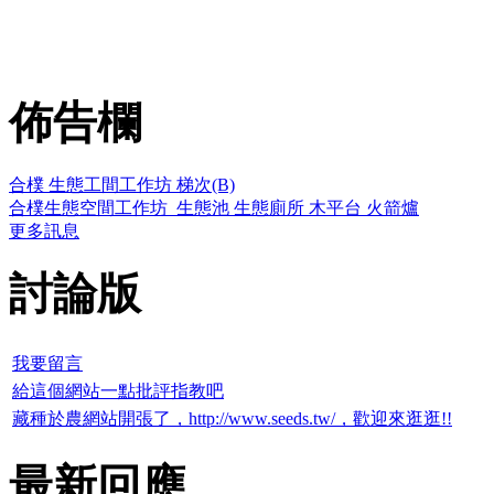
佈告欄
合樸 生態工間工作坊 梯次(B)
合樸生態空間工作坊_生態池 生態廁所 木平台 火箭爐
更多訊息
討論版
我要留言
給這個網站一點批評指教吧
藏種於農網站開張了，http://www.seeds.tw/，歡迎來逛逛!!
最新回應