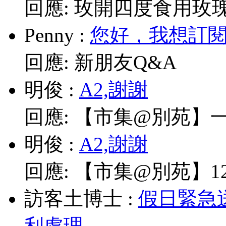
回應:
玫開四度食用玫
Penny
:
您好，我想訂閱電
回應:
新朋友Q&A
明俊
:
A2,謝謝
回應:
【市集@別苑】一
明俊
:
A2,謝謝
回應:
【市集@別苑】12/
訪客土博士
:
假日緊急
利處理...