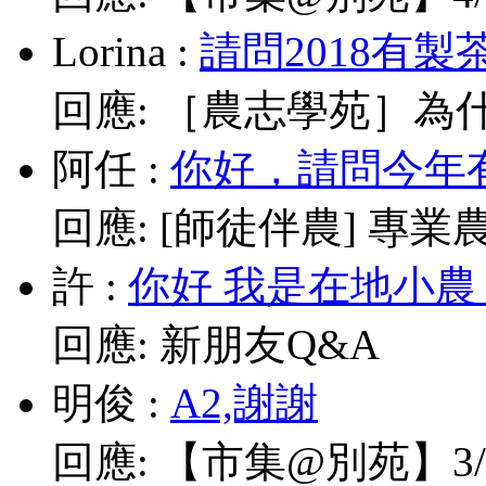
Lorina
:
請問2018有製
回應:
［農志學苑］為什
阿任
:
你好，請問今年有
回應:
[師徒伴農] 專業農耕
許
:
你好 我是在地小農
回應:
新朋友Q&A
明俊
:
A2,謝謝
回應:
【市集@別苑】3/1