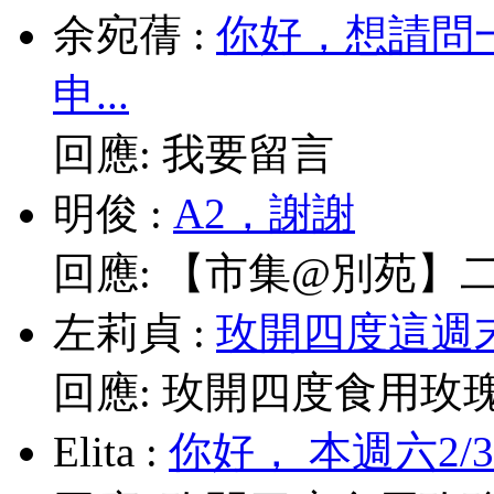
余宛蒨
:
你好，想請問
申...
回應:
我要留言
明俊
:
A2，謝謝
回應:
【市集@別苑】二月2
左莉貞
:
玫開四度這週末
回應:
玫開四度食用玫
Elita
:
你好， 本週六2/