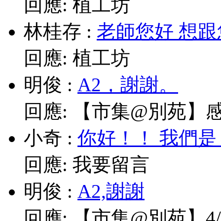
回應:
植工坊
林桂存
:
老師您好 想跟
回應:
植工坊
明俊
:
A2，謝謝。
回應:
【市集@別苑】感謝媽
小奇
:
你好！！ 我們是
回應:
我要留言
明俊
:
A2,謝謝
回應:
【市集@別苑】4/1