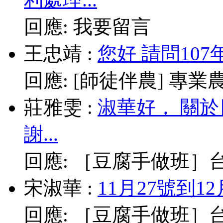
回應:
我要留言
王忠靖
:
您好 請問10
回應:
[師徒伴農] 專業農耕
莊雅雯
:
淑華好， 關
謝...
回應:
［豆腐手做班］台北
宋淑華
:
11月27號到1
回應:
［豆腐手做班］台北