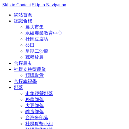
Skip to Content
Skip to Navigation
網站首頁
認識合樸
農夫市集
永續農業教育中心
社區豆腐坊
公田
星期二沙龍
藏種於農
合樸農友
社群支持型農業
預購取貨
合樸幸福學
部落
市集經營部落
務農部落
大豆部落
釀造部落
台灣米部落
社群貨幣小組