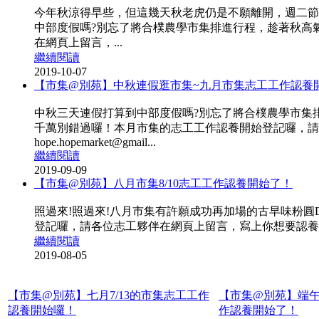
今年秋涼得早些，但這幾天秋老虎仍是不願離開，週二節
中部度假嗎?別忘了將合樸農學市集排進行程，趁著秋高
在網頁上留言，...
繼續閱讀
2019-10-07
【市集@別苑】中秋連假逛市集~九月市集志工工作認養
中秋三天連假打算到中部度假嗎?別忘了將合樸農學市集
千萬別錯過囉！本月市集的志工工作認養開始登記囉，請
hope.hopemarket@gmail...
繼續閱讀
2019-09-09
【市集@別苑】八月市集8/10志工工作認養開始了！
照過來!照過來!八月市集有許願成功再加場的古早味粉圓
登記囉，請各位志工夥伴在網頁上留言，寫上你想要認養的項目及時
繼續閱讀
2019-08-05
【市集@別苑】七月7/13的市集志工工作
【市集@別苑】端午
認養開始囉！
作認養開始了！