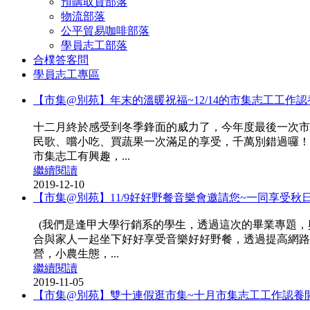
預購取貨部落
物流部落
公平貿易咖啡部落
學員志工部落
合樸答客問
學員志工專區
【市集@別苑】年末的溫暖祝福~12/14的市集志工工作
十二月終於感受到冬季鋒面的威力了，今年度最後一次市
民歌、嚐小吃、買蔬果一次滿足的享受，千萬別錯過囉！
市集志工有興趣，...
繼續閱讀
2019-12-10
【市集@別苑】11/9好好野餐音樂會邀請您~一同享受秋日
(我們是逢甲大學行銷系的學生，透過這次的畢業專題，
合與家人一起坐下好好享受音樂好好野餐，透過提高網路
營，小農生態，...
繼續閱讀
2019-11-05
【市集@別苑】雙十連假逛市集~十月市集志工工作認養