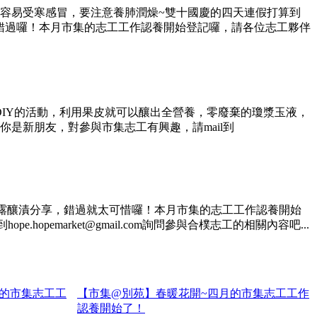
容易受寒感冒，要注意養肺潤燥~雙十國慶的四天連假打算到
錯過囉！本月市集的志工工作認養開始登記囉，請各位志工夥伴
IY的活動，利用果皮就可以釀出全營養，零廢棄的瓊漿玉液，
是新朋友，對參與市集志工有興趣，請mail到
水果露釀漬分享，錯過就太可惜囉！本月市集的志工工作認養開始
emarket@gmail.com詢問參與合樸志工的相關內容吧...
月的市集志工工
【市集@別苑】春暖花開~四月的市集志工工作
認養開始了！