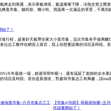
氣將走到寒露，表示寒氣增長，氣溫漸漸下降，冷熱交替之際更
氣爽逛市集、聽民歌、嚐小吃、買蔬果一次滿足的享受，千萬別
開始了！
排進行程，趁著好天氣帶全家大小逛市集，這次市集有手做果釀D
各位志工夥伴在網頁上留言，寫上你想要認養的項目及時段。若你
DIY(今年最後一場，錯過等明年喔~)，還有寇延丁老師的全
段。若你是新朋友，對參與市集志工有興趣，請mail到hope.hop
連假逛市集~六月市集志工工
【市集@別苑】母親節快樂~五
作認養開始了！